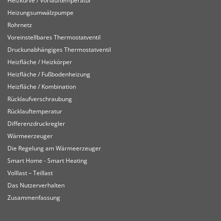
Heizkurve / Vorlauftemperatur
Heizungsumwälzpumpe
Rohrnetz
Voreinstellbares Thermostatventil
Druckunabhängiges Thermostatventil
Heizfläche / Heizkörper
Heizfläche / Fußbodenheizung
Heizfläche / Kombination
Rücklaufverschraubung
Rücklauftemperatur
Differenzdruckregler
Wärmeerzeuger
Die Regelung am Wärmeerzeuger
Smart Home - Smart Heating
Volllast – Teillast
Das Nutzerverhalten
Zusammenfassung