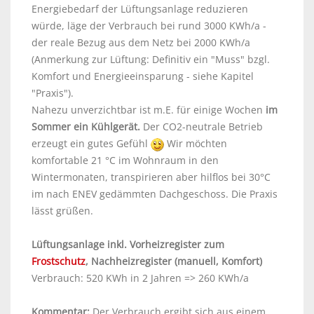
Energiebedarf der Lüftungsanlage reduzieren
würde, läge der Verbrauch bei rund 3000 KWh/a -
der reale Bezug aus dem Netz bei 2000 KWh/a
(Anmerkung zur Lüftung: Definitiv ein "Muss" bzgl.
Komfort und Energieeinsparung - siehe Kapitel
"Praxis").
Nahezu unverzichtbar ist m.E. für einige Wochen
im
Sommer ein Kühlgerät.
Der CO2-neutrale Betrieb
erzeugt ein gutes Gefühl
Wir möchten
komfortable 21 °C im Wohnraum in den
Wintermonaten, transpirieren aber hilflos bei 30°C
im nach ENEV gedämmten Dachgeschoss. Die Praxis
lässt grüßen.
Lüftungsanlage inkl. Vorheizregister zum
Frostschutz
, Nachheizregister (manuell, Komfort)
Verbrauch: 520 KWh in 2 Jahren => 260 KWh/a
Kommentar:
Der Verbrauch ergibt sich aus einem