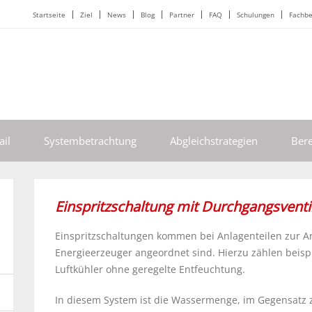
Startseite
Ziel
News
Blog
Partner
FAQ
Schulungen
Fachbe
il
Systembetrachtung
Abgleichstrategien
Ber
Einspritzschaltung mit Durchgangsventi
Einspritzschaltungen kommen bei Anlagenteilen zur A
Energieerzeuger angeordnet sind. Hierzu zählen beis
Luftkühler ohne geregelte Entfeuchtung.
In diesem System ist die Wassermenge, im Gegensatz 