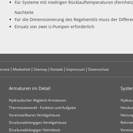
Für Systeme mit niedrigen Rücklauftemperaturen (Fernheiz
Nachteile
Für die Dimensionierung des Regelventils muss der Differe
Einsatz von zwei U-Pumpen erforderlich
ervice
Mediathek
Sitemap
Kontakt
Impressum
Datenschutz
Armaturen im Detail
Syste
Hydraulischer Abgleich Armaturen
Hydrau
Thermostatventil - Funktion und Aufgabe
Heizkur
Voreinstellbares Ventilgehäuse
Heizu
Druckunabhängiges Ventilgehäuse
Rohrne
Druckunabhängiger Hahnblock
Voreins