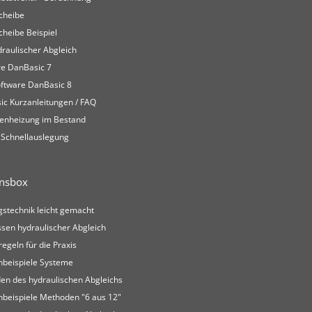
cheibe
heibe Beispiel
raulischer Abgleich
re DanBasic 7
oftware DanBasic 8
ic Kurzanleitungen / FAQ
enheizung im Bestand
Schnellauslegung
nsbox
stechnik leicht gemacht
sen hydraulischer Abgleich
lregeln für die Praxis
nbeispiele Systeme
en des hydraulischen Abgleichs
nbeispiele Methoden "6 aus 12"