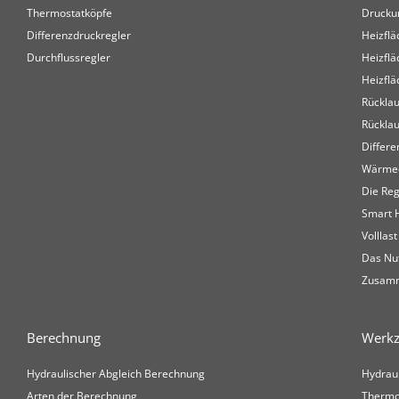
Thermostatköpfe
Drucku
Differenzdruckregler
Heizflä
Durchflussregler
Heizfl
Heizflä
Rückla
Rückla
Differe
Wärme
Die Re
Smart 
Volllast
Das Nu
Zusam
Berechnung
Werk
Hydraulischer Abgleich Berechnung
Hydrau
Arten der Berechnung
Thermo