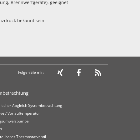
ung, Brennwertgeräte), geeignet
nzdruck bekannt sein.
Folgen Sie mir:
mbetrachtung
lischer Abgleich Systembetrachtung
ve / Vorlauftemperatur
ngsumwälzpumpe
tz
tellbares Thermostatventil