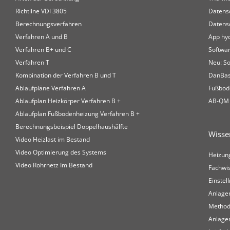
Richtline VDI 3805
Datens
Berechnungsverfahren
Datensc
Verfahren A und B
App hyd
Verfahren B+ und C
Softwa
Verfahren T
Neu: S
Kombination der Verfahren B und T
DanBas
Ablaufpläne Verfahren A
Fußbod
Ablaufplan Heizkörper Verfahren B +
AB-QM 
Ablaufplan Fußbodenheizung Verfahren B +
Berechnungsbeispiel Doppelhaushälfte
Wisse
Video Heizlast im Bestand
Video Optimierung des Systems
Heizung
Video Rohrnetz Im Bestand
Fachwis
Einstel
Anlage
Method
Anlage