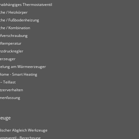
nabhängiges Thermostatventil
che / Heizkörper
äche / Fußbodenheizung
che / Kombination
ufverschraubung
uftemperatur
nzdruckregler
erzeuger
gelung am Wärmeerzeuger
Home - Smart Heating
 – Teillast
tzerverhalten
menfassung
zeuge
lischer Abgleich Werkzeuge
statventil - Berechnung