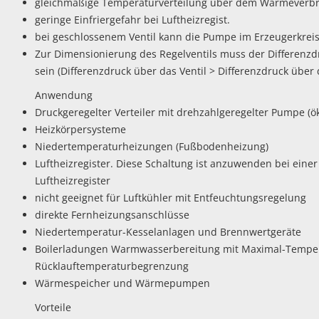
gleichmäßige Temperaturverteilung über dem Wärmeverb
geringe Einfriergefahr bei Luftheizregist.
bei geschlossenem Ventil kann die Pumpe im Erzeugerkrei
Zur Dimensionierung des Regelventils muss der Differenzd
sein (Differenzdruck über das Ventil > Differenzdruck über 
Anwendung
Druckgeregelter Verteiler mit drehzahlgeregelter Pumpe (
Heizkörpersysteme
Niedertemperaturheizungen (Fußbodenheizung)
Luftheizregister. Diese Schaltung ist anzuwenden bei eine
Luftheizregister
nicht geeignet für Luftkühler mit Entfeuchtungsregelung
direkte Fernheizungsanschlüsse
Niedertemperatur-Kesselanlagen und Brennwertgeräte
Boilerladungen Warmwasserbereitung mit Maximal-Temper
Rücklauftemperaturbegrenzung
Wärmespeicher und Wärmepumpen
Vorteile