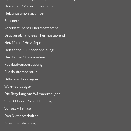
Heizkurve / Vorlauftemperatur
Heizungsumwälzpumpe
Rohrnetz
Voreinstellbares Thermostatventil
Druckunabhängiges Thermostatventil
Heizfläche / Heizkörper
Heizfläche / Fußbodenheizung
Heizfläche / Kombination
Rücklaufverschraubung
Rücklauftemperatur
Differenzdruckregler
Wärmeerzeuger
Die Regelung am Wärmeerzeuger
Smart Home - Smart Heating
Volllast – Teillast
Das Nutzerverhalten
Zusammenfassung