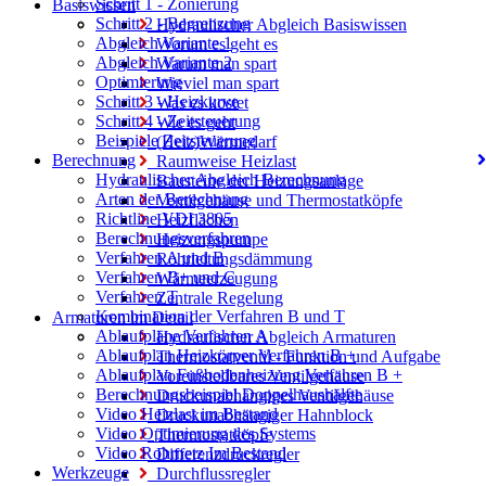
Schritt 1 - Zonierung
Basiswissen
Schritt 2 - Begrenzung
Hydraulischer Abgleich Basiswissen
Abgleich Variante 1
Worum es geht es
Abgleich Variante 2
Warum man spart
Optimierung
Wieviel man spart
Schritt 3 - Heizkurve
Was es kostet
Schritt 4 - Zeitsteuerung
Wie es geht
Beispiele Zeitsteuerung
(Heiz)Wärmedarf
Berechnung
Raumweise Heizlast
Hydraulischer Abgleich Berechnung
Bausteine der Heizungsanlage
Arten der Berechnung
Ventilgehäuse und Thermostatköpfe
Richtline VDI 3805
Heizflächen
Berechnungsverfahren
Heizungspumpe
Verfahren A und B
Rohrleitungsdämmung
Verfahren B+ und C
Wärmeerzeugung
Verfahren T
Zentrale Regelung
Kombination der Verfahren B und T
Armaturen im Detail
Ablaufpläne Verfahren A
Hydraulischer Abgleich Armaturen
Ablaufplan Heizkörper Verfahren B +
Thermostatventil - Funktion und Aufgabe
Ablaufplan Fußbodenheizung Verfahren B +
Voreinstellbares Ventilgehäuse
Berechnungsbeispiel Doppelhaushälfte
Druckunabhängiges Ventilgehäuse
Video Heizlast im Bestand
Druckunabhängiger Hahnblock
Video Optimierung des Systems
Thermostatköpfe
Video Rohrnetz Im Bestand
Differenzdruckregler
Werkzeuge
Durchflussregler