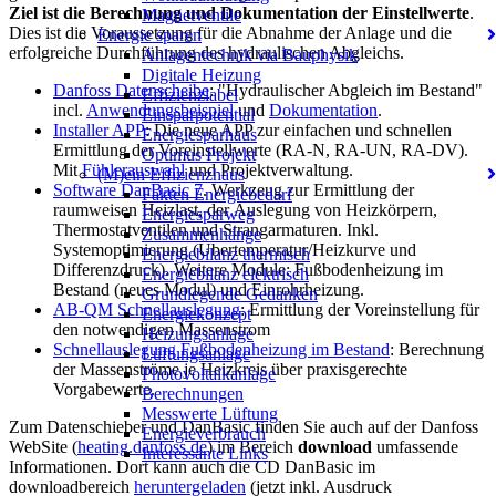
Ziel ist die Berechnung und Dokumentation der Einstellwerte
.
Magnetventile
Dies ist die Voraussetzung für die Abnahme der Anlage und die
Energie sparen
erfolgreiche Durchführung des hydraulischen Abgleichs.
Anlagentechnik via Bauphysik
Digitale Heizung
Danfoss Datenscheibe
: "Hydraulischer Abgleich im Bestand"
Effizienzlabel
incl.
Anwendungsbeispiel
und
Dokumentation
.
Einsparpotential
Installer APP
: Die neue APP zur einfachen und schnellen
Energiesparhaus
Ermittlung der Voreinstellwerte (RA-N, RA-UN, RA-DV).
Optimus Projekt
Mit
Fühlerauswahl
und Projektverwaltung.
(M)ein Effizienzhaus
Software DanBasic 7
. Werkzeug zur Ermittlung der
Fakten Energiebedarf
raumweisen Heizlast, der Auslegung von Heizkörpern,
Energiesparweg
Thermostatventilen und Strangarmaturen. Inkl.
Zusammenhänge
Systemoptimierung (Übertemperatur/Heizkurve und
Energiebilanz thermisch
Differenzdruck). Weitere Module: Fußbodenheizung im
Energiebilanz elektrisch
Bestand (neues Modul) und Einrohrheizung.
Grundlegende Gedanken
AB-QM Schnellauslegung
: Ermittlung der Voreinstellung für
Energiekonzept
den notwendigen Massenstrom
Heizungsanlage
Schnellauslegung Fußbodenheizung im Bestand
: Berechnung
Lüftungsanlage
der Massenströme je Heizkreis über praxisgerechte
Photovoltaikanlage
Vorgabewerte.
Berechnungen
Messwerte Lüftung
Zum Datenschieber und DanBasic finden Sie auch auf der Danfoss
Energieverbrauch
WebSite (
heating.danfoss.de
) im Bereich
download
umfassende
Interessante Links
Informationen. Dort kann auch die CD DanBasic im
downloadbereich
heruntergeladen
(jetzt inkl. Ausdruck