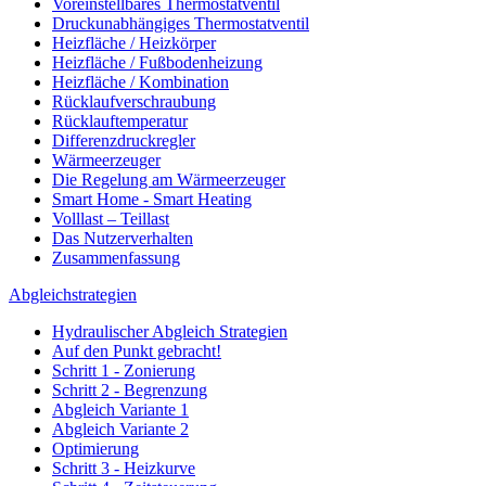
Voreinstellbares Thermostatventil
Druckunabhängiges Thermostatventil
Heizfläche / Heizkörper
Heizfläche / Fußbodenheizung
Heizfläche / Kombination
Rücklaufverschraubung
Rücklauftemperatur
Differenzdruckregler
Wärmeerzeuger
Die Regelung am Wärmeerzeuger
Smart Home - Smart Heating
Volllast – Teillast
Das Nutzerverhalten
Zusammenfassung
Abgleichstrategien
Hydraulischer Abgleich Strategien
Auf den Punkt gebracht!
Schritt 1 - Zonierung
Schritt 2 - Begrenzung
Abgleich Variante 1
Abgleich Variante 2
Optimierung
Schritt 3 - Heizkurve