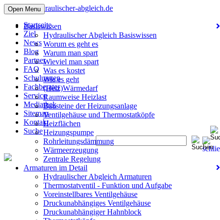
info@hydraulischer-abgleich.de
Open Menu
Startseite
Basiswissen
Ziel
Hydraulischer Abgleich Basiswissen
News
Worum es geht es
Blog
Warum man spart
Partner
Wieviel man spart
FAQ
Was es kostet
Schulungen
Wie es geht
Fachberater
(Heiz)Wärmedarf
Service
Raumweise Heizlast
Mediathek
Bausteine der Heizungsanlage
Sitemap
Ventilgehäuse und Thermostatköpfe
Kontakt
Heizflächen
Suche
Heizungspumpe
Rohrleitungsdämmung
Wärmeerzeugung
Zentrale Regelung
Armaturen im Detail
Hydraulischer Abgleich Armaturen
Thermostatventil - Funktion und Aufgabe
Voreinstellbares Ventilgehäuse
Druckunabhängiges Ventilgehäuse
Druckunabhängiger Hahnblock