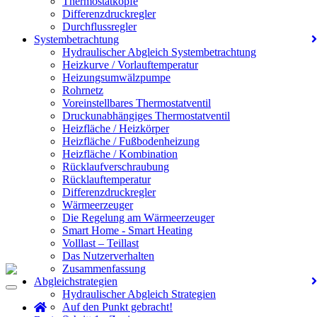
Thermostatköpfe
Differenzdruckregler
Durchflussregler
Systembetrachtung
Hydraulischer Abgleich Systembetrachtung
Heizkurve / Vorlauftemperatur
Heizungsumwälzpumpe
Rohrnetz
Voreinstellbares Thermostatventil
Druckunabhängiges Thermostatventil
Heizfläche / Heizkörper
Heizfläche / Fußbodenheizung
Heizfläche / Kombination
Rücklaufverschraubung
Rücklauftemperatur
Differenzdruckregler
Wärmeerzeuger
Die Regelung am Wärmeerzeuger
Smart Home - Smart Heating
Volllast – Teillast
Das Nutzerverhalten
Zusammenfassung
Abgleichstrategien
Toggle
Hydraulischer Abgleich Strategien
navigation
Auf den Punkt gebracht!