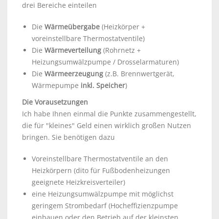
drei Bereiche einteilen
Die
Wärmeübergabe
(Heizkörper +
voreinstellbare Thermostatventile)
Die
Wärmeverteilung
(Rohrnetz +
Heizungsumwälzpumpe / Drosselarmaturen)
Die
Wärmeerzeugung
(z.B. Brennwertgerät,
Wärmepumpe
inkl. Speicher
)
Die Vorausetzungen
Ich habe Ihnen einmal die Punkte zusammengestellt,
die für "kleines" Geld einen wirklich großen Nutzen
bringen. Sie benötigen dazu
Voreinstellbare Thermostatventile an den
Heizkörpern (dito für Fußbodenheizungen
geeignete Heizkreisverteiler)
eine Heizungsumwälzpumpe mit möglichst
geringem Strombedarf (Hocheffizienzpumpe
einbauen oder den Betrieb auf der kleinsten