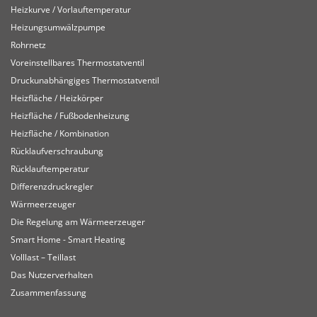
Heizkurve / Vorlauftemperatur
Heizungsumwälzpumpe
Rohrnetz
Voreinstellbares Thermostatventil
Druckunabhängiges Thermostatventil
Heizfläche / Heizkörper
Heizfläche / Fußbodenheizung
Heizfläche / Kombination
Rücklaufverschraubung
Rücklauftemperatur
Differenzdruckregler
Wärmeerzeuger
Die Regelung am Wärmeerzeuger
Smart Home - Smart Heating
Volllast – Teillast
Das Nutzerverhalten
Zusammenfassung